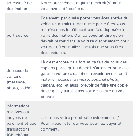
adresse IP de
Noter précisément à quel(s) endroit(s) nous
destination
vous avons déposé·e·s.
Également par quelle porte vous êtes sorti·e du
véhicule, ou mieux, par quelle porte êtes vous
rentré·e dans le bâtiment une fois déposé·e à
port source
votre destination. Oui, ça voudrait dire qu'on
devrait rester dans la voiture discrètement pour
voir par où vous allez une fois que vous êtes
descendu·e·s.
Là c'est encore plus fort et ça fait de nous des
espions parce qu'on devrait s'arranger pour aller
données de
garer la voiture plus loin et revenir avec le petit
contenu
matériel nécessaire
(micro, appareil photo,
(message,
caméra, etc)
et aussi prévoir de faire une copie
photo, vidéo)
de ce qu'il y aurait dans votre mallette ou vos
poches.
informations
relatives aux
moyens de
… et dans votre portefeuille évidemment :/ !
paiement et aux
Pour mieux noter qui vous pourriez payer et
transactions
comment.
(CB, chèque,