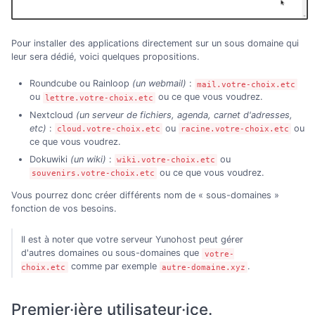
Pour installer des applications directement sur un sous domaine qui
leur sera dédié, voici quelques propositions.
Roundcube ou Rainloop
(un webmail)
:
mail.votre-choix.etc
ou
ou ce que vous voudrez.
lettre.votre-choix.etc
Nextcloud
(un serveur de fichiers, agenda, carnet d'adresses,
etc)
:
ou
ou
cloud.votre-choix.etc
racine.votre-choix.etc
ce que vous voudrez.
Dokuwiki
(un wiki)
:
ou
wiki.votre-choix.etc
ou ce que vous voudrez.
souvenirs.votre-choix.etc
Vous pourrez donc créer différents nom de « sous-domaines »
fonction de vos besoins.
Il est à noter que votre serveur Yunohost peut gérer
d'autres domaines ou sous-domaines que
votre-
comme par exemple
.
choix.etc
autre-domaine.xyz
Premier·ière utilisateur·ice.