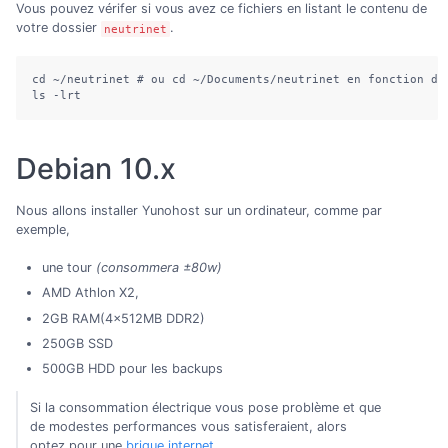
Vous pouvez vérifer si vous avez ce fichiers en listant le contenu de
votre dossier
.
neutrinet
cd ~/neutrinet # ou cd ~/Documents/neutrinet en fonction de 
ls -lrt
Debian 10.x
Nous allons installer Yunohost sur un ordinateur, comme par
exemple,
une tour
(consommera ±80w)
AMD Athlon X2,
2GB RAM(4x512MB DDR2)
250GB SSD
500GB HDD pour les backups
Si la consommation électrique vous pose problème et que
de modestes performances vous satisferaient, alors
optez pour une
brique internet
.