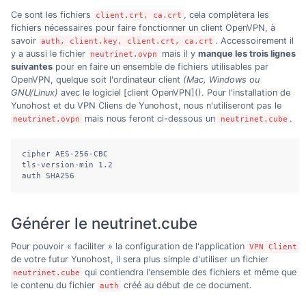
Ce sont les fichiers
, cela complètera les
client.crt, ca.crt
fichiers nécessaires pour faire fonctionner un client OpenVPN, à
savoir
. Accessoirement il
auth, client.key, client.crt, ca.crt
y a aussi le fichier
mais il y
manque les trois lignes
neutrinet.ovpn
suivantes
pour en faire un ensemble de fichiers utilisables par
OpenVPN, quelque soit l'ordinateur client
(Mac, Windows ou
GNU/Linux)
avec le logiciel [client OpenVPN](). Pour l'installation de
Yunohost et du VPN Cliens de Yunohost, nous n'utiliseront pas le
mais nous feront ci-dessous un
.
neutrinet.ovpn
neutrinet.cube
cipher AES-256-CBC

tls-version-min 1.2

auth SHA256
Générer le neutrinet.cube
Pour pouvoir « faciliter » la configuration de l'application
VPN Client
de votre futur Yunohost, il sera plus simple d'utiliser un fichier
qui contiendra l'ensemble des fichiers et même que
neutrinet.cube
le contenu du fichier
créé au début de ce document.
auth