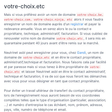
votre-choix.etc
Mais si vous préférez avoir un nom de domaine
votre-choix.be,
alors il vous faudra
votre-choix.com, votre-choix.ninja, etc
enregistrer un nom de domaine auprès d'un
registrar
et payer la
redevance annuelle. Vous en serez alors le ou la contact·e
propriétaire, technique, administratif, facturation
. Si vous oubliez de
renouveler votre nom de domaine
, il sera mis en
votre-choix.etc
quarantaine pendant 40 jours avant d'être remis sur le marché.
Neutrinet asbl peut enregistrer pour vous, chez
Gandi
, un nom de
domaine de
et en être le contact
propriétaire,
votre-choix.etc
administratif,technique et facturation
. Nous faisons cela par facilité
et par paresse mais si vous tenez à être
propriétaire
de
votre-
et laisser Neutrinet asbl en être le contact
administratif,
choix.etc
technique et facturation
, il va de soi que nous feront les démarches
avec vous pour vous désigner en tant que contact
propriétaire
.
Pour éviter un travail ultérieur de
transfert
du contact
propriétaire
,
lors de l'enregistrement nous auront besoin de vos coordonées
complètes telles que le type d'organisation
(particulier, association,
…)
et numéro d'entrerpise le cas échéant, nom, prénom, adresse,
pays, ville, numéro de téléphone et email.