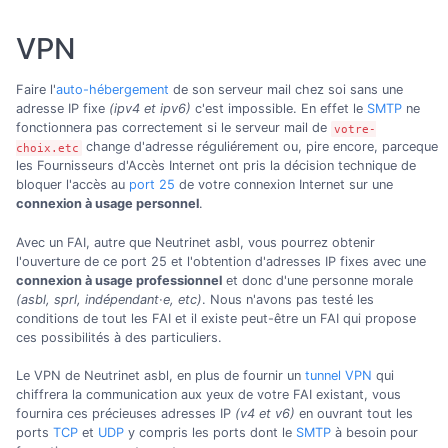
VPN
Faire l'
auto-hébergement
de son serveur mail chez soi sans une
adresse IP fixe
(ipv4 et ipv6)
c'est impossible. En effet le
SMTP
ne
fonctionnera pas correctement si le serveur mail de
votre-
change d'adresse réguliérement ou, pire encore, parceque
choix.etc
les Fournisseurs d'Accès Internet ont pris la décision technique de
bloquer l'accès au
port 25
de votre connexion Internet sur une
connexion à usage personnel
.
Avec un FAI, autre que Neutrinet asbl, vous pourrez obtenir
l'ouverture de ce port 25 et l'obtention d'adresses IP fixes avec une
connexion à usage professionnel
et donc d'une personne morale
(asbl, sprl, indépendant·e, etc)
. Nous n'avons pas testé les
conditions de tout les FAI et il existe peut-être un FAI qui propose
ces possibilités à des particuliers.
Le VPN de Neutrinet asbl, en plus de fournir un
tunnel VPN
qui
chiffrera la communication aux yeux de votre FAI existant, vous
fournira ces précieuses adresses IP
(v4 et v6)
en ouvrant tout les
ports
TCP
et
UDP
y compris les ports dont le
SMTP
à besoin pour