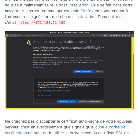
nous faut maintenant faire la
post installation
. Cela se fait dans votre
navigateur Internet, comme par exemple
Firefox
en vous rendant à
l'adresse renseignée lors de la fin de l'installation. Dans notre cas
c'était
.
https://192.168.12.160
Ne craignez pas d'accepter le certificat auto-signé de votre nouveau
serveur, c'est un avertissement que signale qu'aucune
autorité de
certification
ne peut authentifier la provenance du certificat SSL de