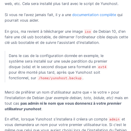
web, etc. Cela sera installé plus tard avec le script de Yunohost.
Si vous ne l'avez jamais fait, il y a une
documentation complète
qui
pourrait vous aider.
En gros, ma revient à télécharger une image
de Debian 10, d'en
iso
faire une clé usb bootable, de démarrer l'ordinateur cible depuis cette
clé usb bootable et de suivre l'assistant d'installation.
Dans le cas de la configuration donnée en exemple, le
système sera installé sur une seule pardition du premier
disque (sda) et le second disque sera formaté en
ext4
pour être monté plus tard, après que Yunohost soit
fonctionnel, sur
.
/home/yunohost.backup
Merci de préférer un nom d'utilisateur autre que « le votre » pour
l'installation de Debian
(par exemple debian, toto, bidule, etc)
mais en
tout cas
pas admin ni le nom que vous donnerez à votre
premier
utilisateur yunohost
.
En effet, lorsque Yunohost s'installera il créera un compte
et
admin
vous demandera un nom pour votre premier utilisateur·ice. Si c'est le
même que celui que vous auriez choisi lors de l'installation du Debian,